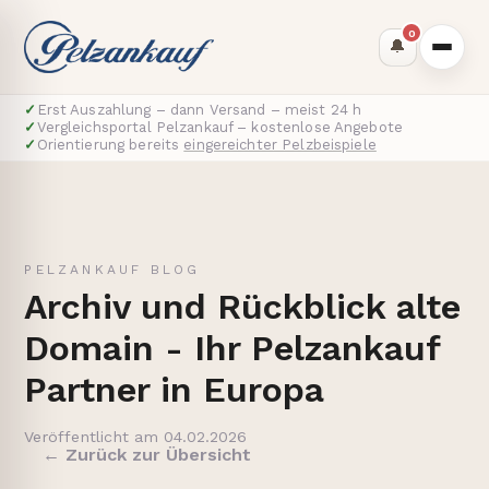
0
🔔
✓
Erst Auszahlung – dann Versand – meist 24 h
✓
Vergleichsportal Pelzankauf – kostenlose Angebote
✓
Orientierung bereits
eingereichter Pelzbeispiele
PELZANKAUF BLOG
Archiv und Rückblick alte
Domain - Ihr Pelzankauf
Partner in Europa
Veröffentlicht am 04.02.2026
← Zurück zur Übersicht