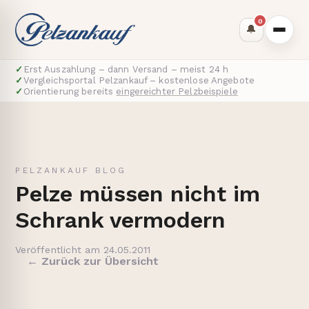
0
🔔
✓
Erst Auszahlung – dann Versand – meist 24 h
✓
Vergleichsportal Pelzankauf – kostenlose Angebote
✓
Orientierung bereits
eingereichter Pelzbeispiele
PELZANKAUF BLOG
Pelze müssen nicht im
Schrank vermodern
Veröffentlicht am 24.05.2011
← Zurück zur Übersicht