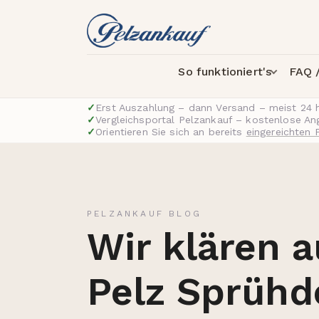
So funktioniert's
FAQ /
✓
Erst Auszahlung – dann Versand – meist 24 
✓
Vergleichsportal Pelzankauf – kostenlose A
✓
Orientieren Sie sich an bereits
eingereichten 
PELZANKAUF BLOG
Wir klären 
Pelz Sprühd