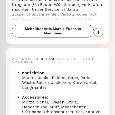
Umgebung in Baden-Württemberg verkaufen
möchten. Unser Service ist darauf
ausgerichtet, Ihnen den Verkauf so einfach
wie möglich zu machen. Sie können Ihre
Pelze bequem digital in Ihrem persönlichen
Dashboard hinterlegen und erhalten die
Mehr über Artic Marble Fuchs in
↑
Mannheim
Bewertung in der Regel innerhalb von 24
Zur Inh
Stunden online.
Artic Marble Fuchs Konfektion aus Mannheim
verkaufen
BISAM
WIR KAUFEN
AUS DER REGION
MANNHEIM
Wir kaufen Artic Marble Fuchs Konfektion in
vielen Varianten an. Wenn Sie einen Artic
Konfektion:
Marble Fuchs Mantel oder eine Artic Marble
Mantel, Jacke, Paletot, Cape, Parka,
Fuchs Jacke besitzen, können Sie diese über
Weste, Bolero, Jäckchen, Kurzmantel,
unser System zur Bewertung einstellen.
Langmantel
Ebenso interessieren wir uns für Artic Marble
Fuchs Paletot, Artic Marble Fuchs Cape und
Accessoires:
Artic Marble Fuchs Parka.
Mütze, Schal, Kragen, Stola,
Handschuhe, Muff, Manschetten,
Auch kürzere und leichtere Modelle wie eine
Stirnband, Ohrenschützer, Boa, Kapuze
Artic Marble Fuchs Weste, ein Artic Marble