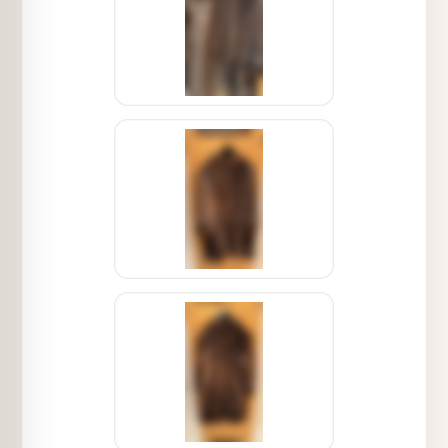
1) Benötigte Maße: Länge ab Kragen,
Oberweite, Schulterbreite, Armlänge
ab Schulternaht, Armlänge ab
Kragennaht, Saumweite.
Anleitung:
1. Messen Sie die Länge ab Kragen,
indem Sie vom Kragenansatz bis zum
Saumende der Jacke messen.
2. Um die Oberweite zu ermitteln,
legen Sie das Maßband um die
weiteste Stelle der Jacke, unter den
Achseln.
3. Für die Schulterbreite messen Sie
von einer Schulternaht zur anderen
über den Rücken.
4. Die Armlänge ab Schulternaht
messen Sie von der Schulternaht bis
zum Handgelenk.
5. Für die Armlänge ab Kragennaht
messen Sie vom Kragenansatz bis zum
Handgelenk.
6. Die Saumweite ermitteln Sie, indem
Sie den Umfang des Saums am unteren