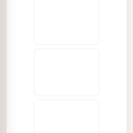
sicherzustellen, dass sie korrekt sind.
Vielen Dank für Ihre Mithilfe, damit wir
schnell mit Ihrer Bewertung fortfahren
können.