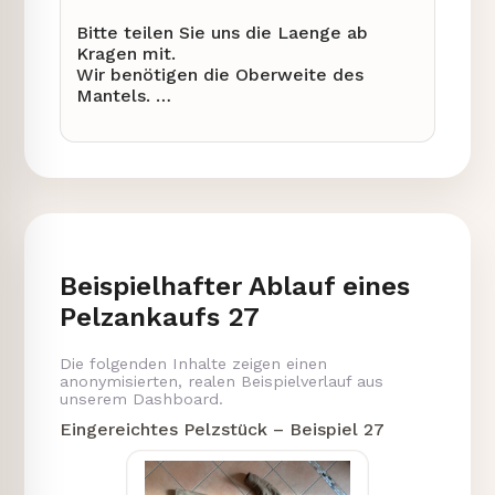
Bitte teilen Sie uns die Laenge ab
Kragen mit.
Wir benötigen die Oberweite des
Mantels.
Bitte geben Sie die Schulterbreite an.
Die Armlaenge ab Schulternaht fehlt
noch.
Wir benötigen die Armlaenge ab
Kragennaht.
Bitte teilen Sie uns die Saumweite mit.
1) Benötigte Maße: Länge ab Kragen,
Beispielhafter Ablauf eines
Oberweite, Schulterbreite, Armlänge
ab Schulternaht, Armlänge ab
Pelzankaufs 27
Kragennaht, Saumweite.
Die folgenden Inhalte zeigen einen
2) Anleitung:
anonymisierten, realen Beispielverlauf aus
- Messen Sie die Länge ab Kragen:
unserem Dashboard.
Vom Kragenansatz bis zum Saum des
Eingereichtes Pelzstück – Beispiel 27
Mantels.
- Bestimmen Sie die Oberweite:
Messen Sie den Umfang an der
breitesten Stelle der Brust.