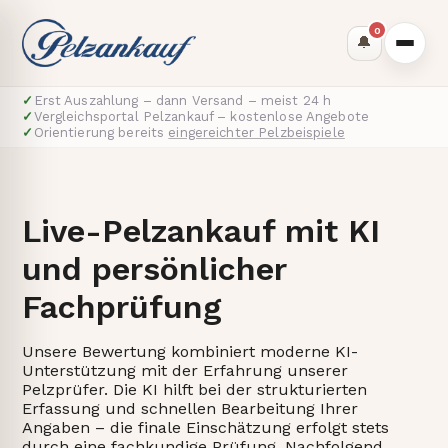
0
🔔
✓
Erst Auszahlung – dann Versand – meist 24 h
✓
Vergleichsportal Pelzankauf – kostenlose Angebote
✓
Orientierung bereits
eingereichter Pelzbeispiele
Live-Pelzankauf mit KI
und persönlicher
Fachprüfung
Unsere Bewertung kombiniert moderne KI-
Unterstützung mit der Erfahrung unserer
Pelzprüfer. Die KI hilft bei der strukturierten
Erfassung und schnellen Bearbeitung Ihrer
Angaben – die finale Einschätzung erfolgt stets
durch eine fachkundige Prüfung. Nachfolgend