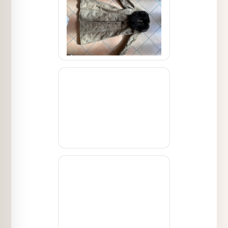
- Ermitteln Sie die Schulterbreite:
Messen Sie von einer Schulternaht zur
anderen.
- Messen Sie die Armlänge ab
Schulternaht: Vom Ende der Schulter
bis zum Handgelenk.
- Messen Sie die Armlänge ab
Kragennaht: Vom Kragenansatz über
die Schulter bis zum Handgelenk.
- Bestimmen Sie die Saumweite:
Messen Sie den Umfang des Mantels
am Saum.
Vielen Dank für Ihre Mithilfe, damit wir
schnell mit Ihrer Bewertung fortfahren
können.