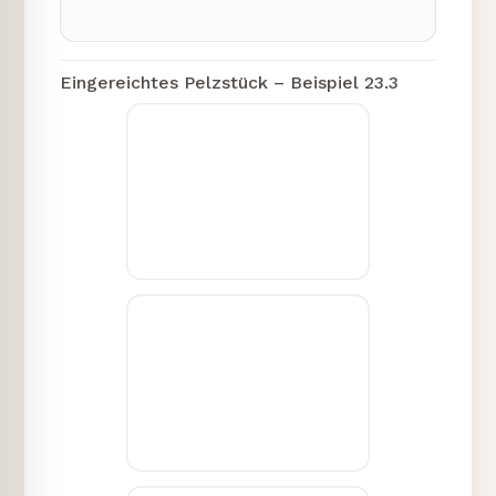
1) Benötigt wird: Oberweite,
Schulterbreite.
Eingereichtes Pelzstück – Beispiel 23.3
2) Anleitung zum Abmessen:
- Legen Sie die Pelzjacke flach auf
einen Tisch oder eine andere ebene
Fläche.
- Für die Oberweite: Messen Sie von
der linken zur rechten Seite der Jacke,
direkt unter den Achseln.
- Achten Sie darauf, dass das Maßband
gerade und nicht verdreht ist.
- Notieren Sie das Maß in Zentimetern.
- Für die Schulterbreite: Messen Sie
von der Naht an der linken Schulter zur
Naht an der rechten Schulter.
- Stellen Sie sicher, dass das Maßband
gerade über den Rücken der Jacke
verläuft.
- Notieren Sie auch dieses Maß in
Zentimetern.
- Überprüfen Sie beide Maße, um