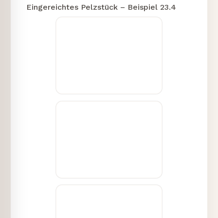
Eingereichtes Pelzstück – Beispiel 23.4
2) Anleitung:
- Legen Sie den Pelzmantel flach auf
eine ebene Fläche.
- Messen Sie die Oberweite, indem Sie
das Maßband unter den Achseln von
einer Seite zur anderen führen.
- Notieren Sie die gemessene
Oberweite in Zentimetern.
- Messen Sie die Schulterbreite, indem
Sie das Maßband von einer
Schulternaht zur anderen führen.
- Notieren Sie die gemessene
Schulterbreite in Zentimetern.
- Achten Sie darauf, das Maßband
gerade und nicht zu straff zu halten.
- Überprüfen Sie die Maße zur
Sicherheit ein zweites Mal.
- Geben Sie die gemessenen Werte in
das entsprechende Formularfeld ein.
Vielen Dank für Ihre Mithilfe, damit wir
schnell mit Ihrer Bewertung fortfahren