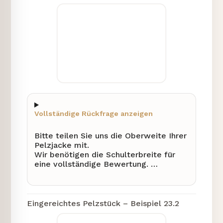
Vollständige Rückfrage anzeigen
Bitte teilen Sie uns die Oberweite Ihrer
Pelzjacke mit.
Wir benötigen die Schulterbreite für
eine vollständige Bewertung.
Könnten Sie die Armlänge ab
Schulternaht genauer angeben?
1) Benötigt werden: Oberweite,
Eingereichtes Pelzstück – Beispiel 23.2
Schulterbreite, Armlänge ab
Schulternaht.