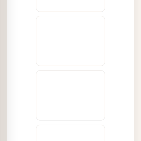
- Überprüfen Sie alle Maße auf
Genauigkeit.
- Senden Sie die gemessenen Werte an
uns.
Vielen Dank für Ihre Mithilfe, damit wir
schnell mit Ihrer Bewertung fortfahren
können.