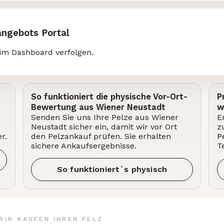
angebots Portal
im Dashboard verfolgen.
So funktioniert die physische Vor-Ort-
P
Bewertung aus Wiener Neustadt
w
Senden Sie uns Ihre Pelze aus Wiener
E
Neustadt sicher ein, damit wir vor Ort
z
r.
den Pelzankauf prüfen. Sie erhalten
P
sichere Ankaufsergebnisse.
T
So funktioniert´s physisch
WIR KAUFEN IHREN PELZ