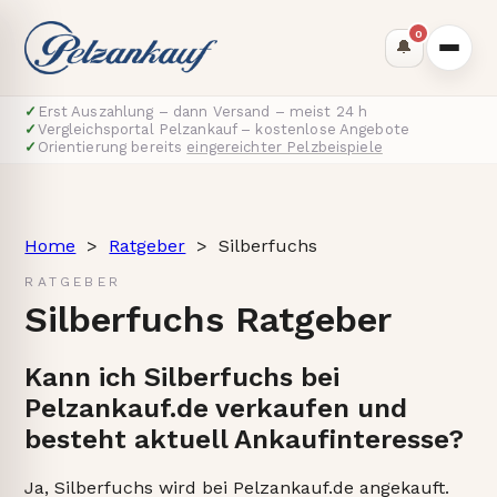
0
🔔
✓
Erst Auszahlung – dann Versand – meist 24 h
✓
Vergleichsportal Pelzankauf – kostenlose Angebote
✓
Orientierung bereits
eingereichter Pelzbeispiele
Home
>
Ratgeber
>
Silberfuchs
RATGEBER
Silberfuchs Ratgeber
Kann ich Silberfuchs bei
Pelzankauf.de verkaufen und
besteht aktuell Ankaufinteresse?
Ja, Silberfuchs wird bei Pelzankauf.de angekauft.