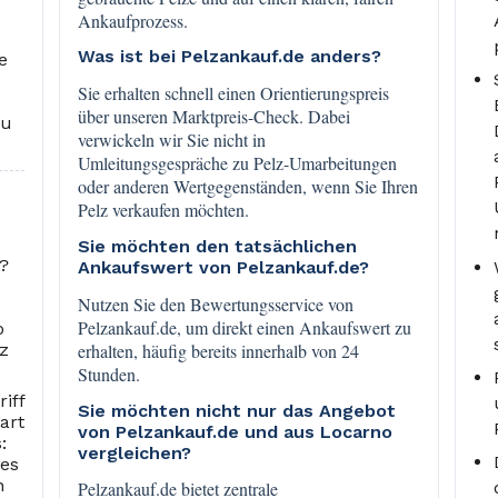
Ankaufprozess.
Was ist bei Pelzankauf.de anders?
e
Sie erhalten schnell einen Orientierungspreis
über unseren Marktpreis-Check. Dabei
zu
verwickeln wir Sie nicht in
Umleitungsgespräche zu Pelz-Umarbeitungen
oder anderen Wertgegenständen, wenn Sie Ihren
Pelz verkaufen möchten.
Sie möchten den tatsächlichen
n?
Ankaufswert von Pelzankauf.de?
Nutzen Sie den Bewertungsservice von
Pelzankauf.de, um direkt einen Ankaufswert zu
o
erhalten, häufig bereits innerhalb von 24
z
Stunden.
iff
Sie möchten nicht nur das Angebot
art
von Pelzankauf.de und aus Locarno
:
vergleichen?
des
n
Pelzankauf.de bietet zentrale