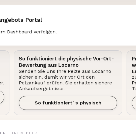
angebots Portal
im Dashboard verfolgen.
So funktioniert die physische Vor-Ort-
P
Bewertung aus Locarno
w
Senden Sie uns Ihre Pelze aus Locarno
E
sicher ein, damit wir vor Ort den
z
r.
Pelzankauf prüfen. Sie erhalten sichere
P
Ankaufsergebnisse.
T
So funktioniert´s physisch
EN IHREN PELZ