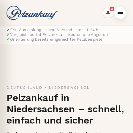
0
🔔
✓
Erst Auszahlung – dann Versand – meist 24 h
✓
Vergleichsportal Pelzankauf – kostenlose Angebote
✓
Orientierung bereits
eingereichter Pelzbeispiele
DEUTSCHLAND
·
NIEDERSACHSEN
Pelzankauf in
Niedersachsen – schnell,
einfach und sicher