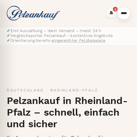
0
🔔
✓
Erst Auszahlung – dann Versand – meist 24 h
✓
Vergleichsportal Pelzankauf – kostenlose Angebote
✓
Orientierung bereits
eingereichter Pelzbeispiele
DEUTSCHLAND
·
RHEINLAND-PFALZ
Pelzankauf in Rheinland-
Pfalz – schnell, einfach
und sicher