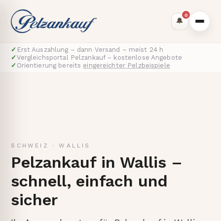
0
🔔
✓
Erst Auszahlung – dann Versand – meist 24 h
✓
Vergleichsportal Pelzankauf – kostenlose Angebote
✓
Orientierung bereits
eingereichter Pelzbeispiele
SCHWEIZ
·
WALLIS
Pelzankauf in Wallis –
schnell, einfach und
sicher